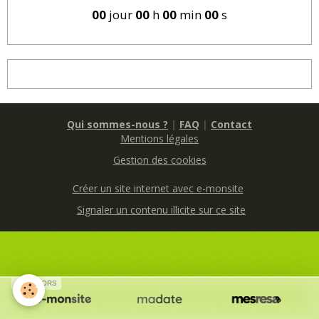
00
jour
00
h
00
min
00
s
Qui sommes-nous ?
|
FAQ
|
Contact
Mentions légales
Gestion des cookies
Créer un site internet avec e-monsite
Signaler un contenu illicite sur ce site
SPONSORS