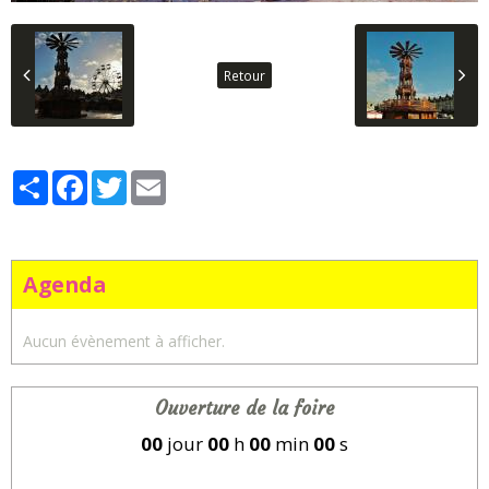
Retour
Partager
Facebook
Twitter
Email
Agenda
Aucun évènement à afficher.
Ouverture de la foire
00
jour
00
h
00
min
00
s