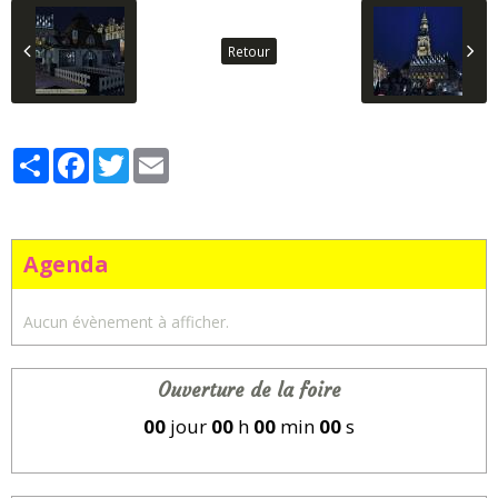
Retour
Partager
Facebook
Twitter
Email
Agenda
Aucun évènement à afficher.
Ouverture de la foire
00
jour
00
h
00
min
00
s