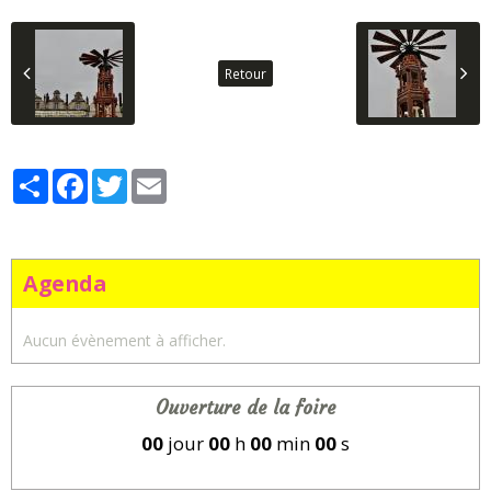
Retour
Partager
Facebook
Twitter
Email
Agenda
Aucun évènement à afficher.
Ouverture de la foire
00
jour
00
h
00
min
00
s