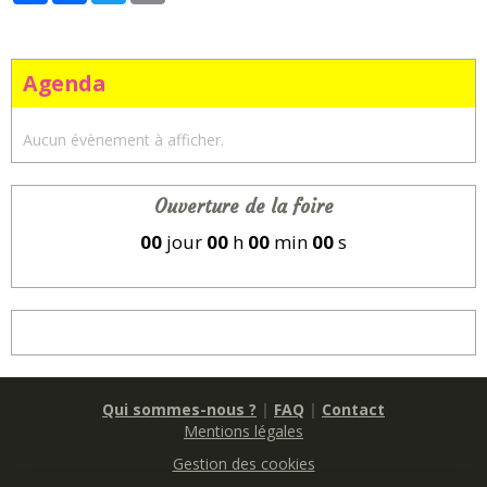
Agenda
Aucun évènement à afficher.
Ouverture de la foire
00
jour
00
h
00
min
00
s
Qui sommes-nous ?
|
FAQ
|
Contact
Mentions légales
Gestion des cookies