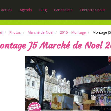
Accueil
Agenda
Blog
Partenaires
Contactez-nous
il
Photos
Marché de Noël
2015 - Montage
Montage J5 
ntage J5 Marché de Noel 2