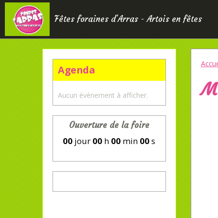
Fêtes foraines d'Arras - Artois en fêtes
Accue
Agenda
Mo
Aucun évènement à afficher.
Ouverture de la foire
00
jour
00
h
00
min
00
s