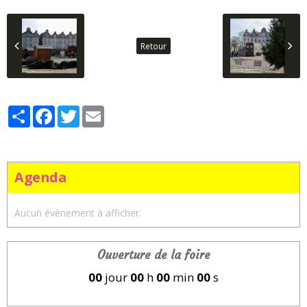
Retour
Partager
Facebook
Twitter
Email
Agenda
Aucun évènement à afficher.
Ouverture de la foire
00
jour
00
h
00
min
00
s