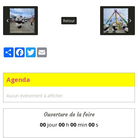
Retour
Partager
Facebook
Twitter
Email
Agenda
Aucun évènement à afficher.
Ouverture de la foire
00
jour
00
h
00
min
00
s