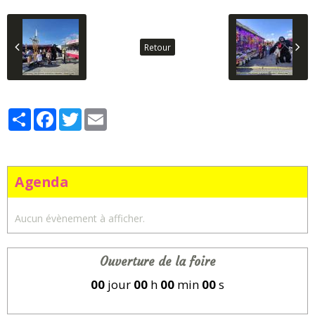
Retour
Partager
Facebook
Twitter
Email
Agenda
Aucun évènement à afficher.
Ouverture de la foire
00
jour
00
h
00
min
00
s