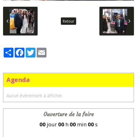
Retour
Partager
Facebook
Twitter
Email
Agenda
Aucun évènement à afficher.
Ouverture de la foire
00
jour
00
h
00
min
00
s