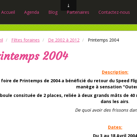
Accueil
Agenda
Blog
Partenaires
Contactez-nous
il
Fêtes foraines
De 2002 à 2012
Printemps 2004
rintemps 2004
Description:
 foire de Printemps de 2004 a bénéficié du retour du Speed Fl
manège à sensation "Outer
boule consituée de 2 places, reliée à deux grands mâts de 40 
dans les airs
.
De quoi avoir des frissons dan
Dates:
Du 3 au 18 Avril 200