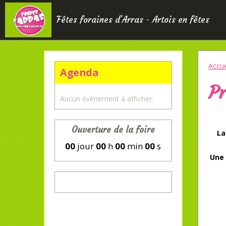
Fêtes foraines d'Arras - Artois en fêtes
Accue
Agenda
P
Aucun évènement à afficher.
Ouverture de la foire
La
00
jour
00
h
00
min
00
s
Une 