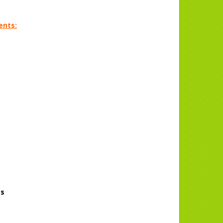
ents:
ss