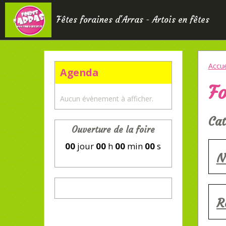
Fêtes foraines d'Arras - Artois en fêtes
Accue
Agenda
Fo
Aucun évènement à afficher.
Cat
Ouverture de la foire
00
jour
00
h
00
min
00
s
N
R