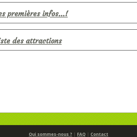
es premières infos...!
iste des attractions
Qui sommes-nous ?
|
FAQ
|
Contact