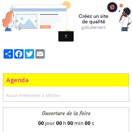
Fêtes foraines d'Arras - Artois en fêtes
Au P'tit Creux - (Sucré / Salé)
Partager
Facebook
Twitter
Email
Agenda
Aucun évènement à afficher.
Ouverture de la foire
00
jour
00
h
00
min
00
s