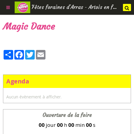
Fêtes foraines d'Arras - Artois en fêtes
Magic Dance
Partager
Facebook
Twitter
Email
Agenda
Aucun évènement à afficher.
Ouverture de la foire
00
jour
00
h
00
min
00
s