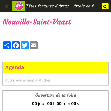
Fêtes foraines d'Arras - Artois en fêtes
Neuville-Saint-Vaast
Partager
Facebook
Twitter
Email
Agenda
Aucun évènement à afficher.
Ouverture de la foire
00
jour
00
h
00
min
00
s