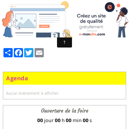
Fêtes foraines d'Arras - Artois en fêtes
Fampoux
Partager
Facebook
Twitter
Email
Agenda
Aucun évènement à afficher.
Ouverture de la foire
00
jour
00
h
00
min
00
s