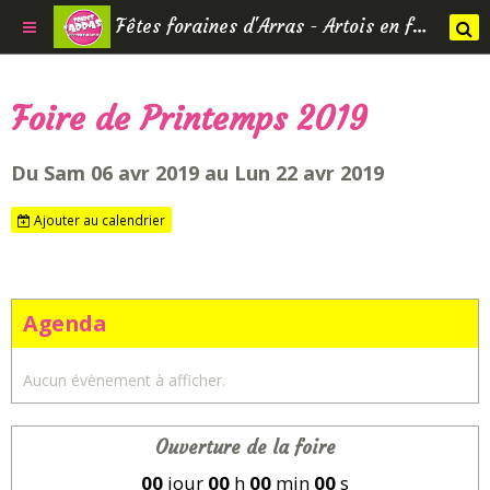
Fêtes foraines d'Arras - Artois en fêtes
Foire de Printemps 2019
Du Sam 06 avr 2019
au Lun 22 avr 2019
Ajouter au calendrier
Agenda
Aucun évènement à afficher.
Ouverture de la foire
00
jour
00
h
00
min
00
s