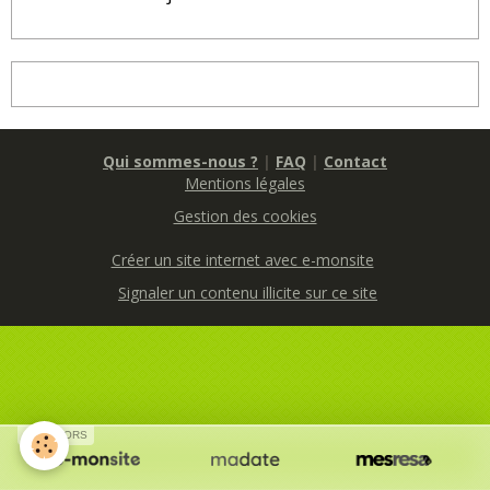
Qui sommes-nous ?
|
FAQ
|
Contact
Mentions légales
Gestion des cookies
Créer un site internet avec e-monsite
Signaler un contenu illicite sur ce site
SPONSORS