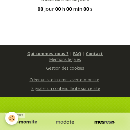
00
jour
00
h
00
min
00
s
Qui sommes-nous ?
|
FAQ
|
Contact
Mentions légales
Gestion des cookies
Créer un site internet avec e-monsite
Signaler un contenu illicite sur ce site
SPONSORS