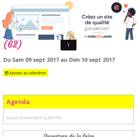
Fêtes foraines d'Arras - Artois en fêtes
Ducasse de Neuville Saint Vaast
(62)
Du Sam 09 sept 2017
au Dim 10 sept 2017
Ajouter au calendrier
Agenda
Aucun évènement à afficher.
Ouverture de la foire