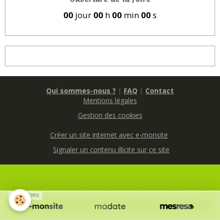
00
jour
00
h
00
min
00
s
Qui sommes-nous ?
|
FAQ
|
Contact
Mentions légales
Gestion des cookies
Créer un site internet avec e-monsite
Signaler un contenu illicite sur ce site
SPONSORS