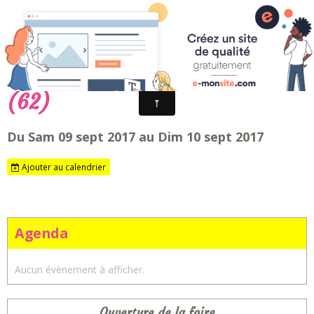
Fêtes foraines d'Arras - Artois en fêtes
Ducasse de Biache Saint Vaast
(62)
Du Sam 09 sept 2017
au Dim 10 sept 2017
Ajouter au calendrier
Agenda
Aucun évènement à afficher.
Ouverture de la foire